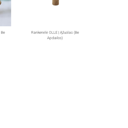
 Be
Rankenėlė OLLE | Ąžuolas (be
Apdailos)