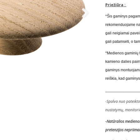
Priežiūra :
*
Šis gaminys pagami
rekomenduojame naudo
gali neigiamai pavei
gali patamsėti, o tams
*Medienos gaminių tvi
kamieno dalies paimt
gaminys montuojamas 
reiškia, kad gaminys 
_______________
-Spalva nuo pateiktos
nustatymų, monitoriau
-Natūralios medienos
pretenzijos nepriim