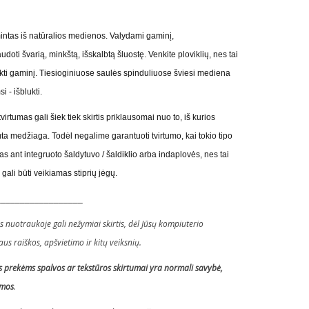
ntas iš natūralios medienos. Valydami gaminį,
ti švarią, minkštą, išskalbtą šluostę. Venkite ploviklių, nes tai
kti gaminį. Tiesioginiuose saulės spinduliuose šviesi mediena
i - išblukti.
rtumas gali šiek tiek skirtis priklausomai nuo to, iš kurios
a medžiaga. Todėl negalime garantuoti tvirtumo, kai tokio tipo
ant integruoto šaldytuvo / šaldiklio arba indaplovės, nes tai
gali būti veikiamas stiprių jėgų.
__________________
 nuotraukoje gali nežymiai skirtis, dėl Jūsų kompiuterio
s raiškos, apšvietimo ir kitų veiksnių.
 prekėms spalvos ar tekstūros skirtumai yra normali savybė,
amos
.