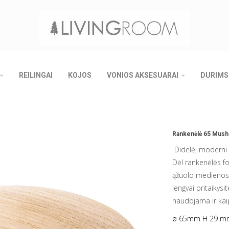
REILINGAI
KOJOS
VONIOS AKSESUARAI
DURIMS
Rankenėlė 65 Mushr
Didelė, moderni 
Dėl rankenėlės fo
ąžuolo medienos 
lengvai pritaikysi
naudojama ir ka
ø 65mm H 29 m