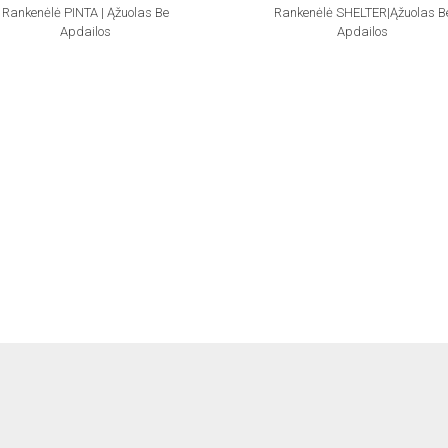
Rankenėlė PINTA | Ąžuolas Be
Rankenėlė SHELTER|ąžuolas B
Apdailos
Apdailos