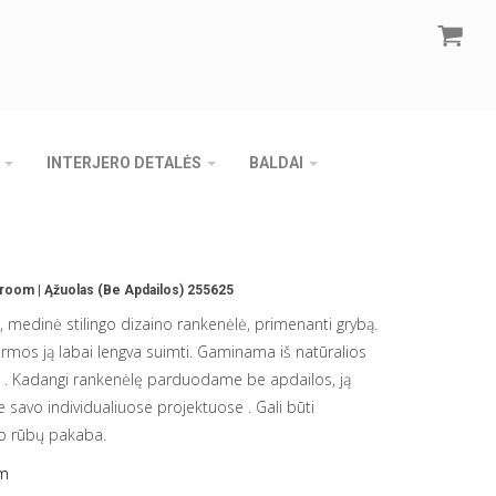
INTERJERO DETALĖS
BALDAI
oom | Ąžuolas (be Apdailos) 255625
, medinė stilingo dizaino rankenėlė, primenanti grybą.
rmos ją labai lengva suimti. Gaminama iš natūralios
. Kadangi rankenėlę parduodame be apdailos, ją
te savo individualiuose projektuose . Gali būti
ip rūbų pakaba.
m