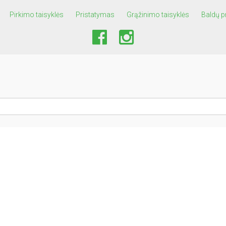
Pirkimo taisyklės
Pristatymas
Grąžinimo taisyklės
Baldų p
© 2026 LIVINGROOM